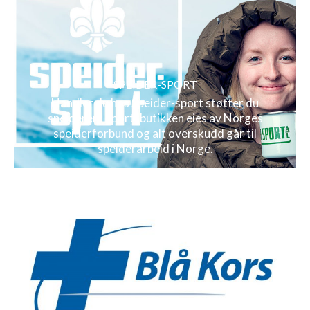
SPEIDER-SPORT
Handler du hos Speider-sport støtter du
speideren! Sportsbutikken eies av Norges
speiderforbund og alt overskudd går til
speiderarbeid i Norge.