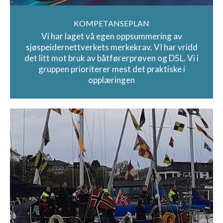
KOMPETANSEPLAN
Vi har laget vå egen oppsummering av
sjøspeidernettverkets merkekrav. VI har vridd
det litt mot bruk av båtførerprøven og D5L. Vi i
gruppen prioriterer mest det praktiske i
opplæringen