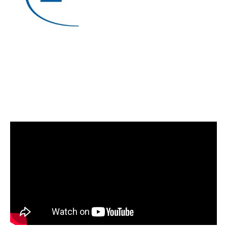
BLÅKORS UNG
Flekkerøy BK Sjøspeidere er en del av Blåkors sitt
speiderkorps.