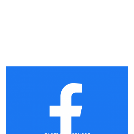
BESTYRELSE
Referater og skjema for utgiftsrefusjon