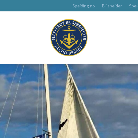
Speiding.no
Bli speider
Spei