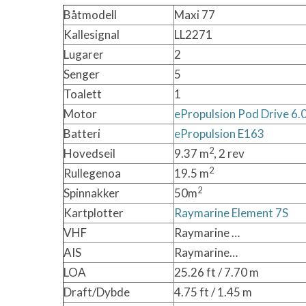
Båtmodell
Maxi 77
Kallesignal
LL2271
Lugarer
2
Senger
5
Toalett
1
Motor
ePropulsion Pod Drive 6.
Batteri
ePropulsion E163
2
Hovedseil
9.37 m
, 2 rev
2
Rullegenoa
19.5 m
2
Spinnakker
50m
Kartplotter
Raymarine Element 7S
VHF
Raymarine …
AIS
Raymarine…
LOA
25.26 ft / 7.70 m
Draft/Dybde
4.75 ft / 1.45 m