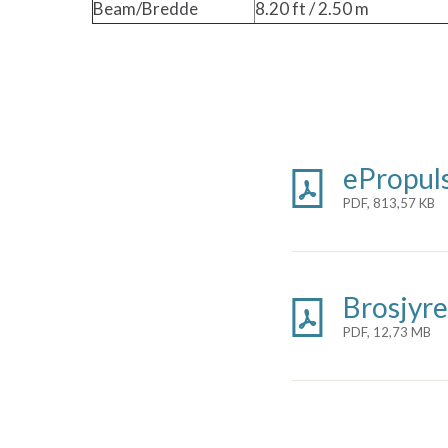
Beam/Bredde
8.20 ft / 2.50 m
ePropul
PDF, 813,57 KB
Brosjyr
PDF, 12,73 MB