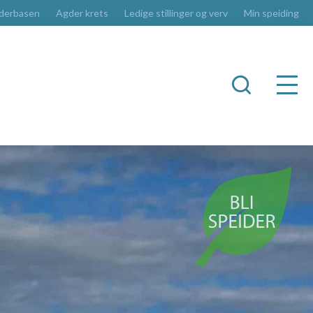
derbasen
Agder krets
Ledige stillinger og verv
Min speiding